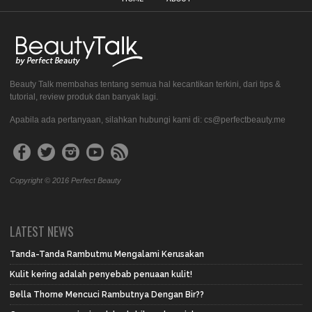
Beauty Talk membahas tentang semua hal kecantikan terkini, dari tips &
tutorial, review produk dan banyak lagi.
Apabila ada pertanyaan, silahkan hubungi kami di: cs@perfectbeauty.me
Copyright © 2016 Perfect Beauty
LATEST NEWS
Tanda-Tanda Rambutmu Mengalami Kerusakan
Kulit kering adalah penyebab penuaan kulit!
Bella Thorne Mencuci Rambutnya Dengan Bir??