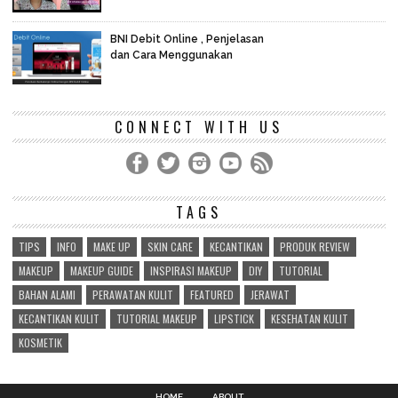
BNI Debit Online , Penjelasan
dan Cara Menggunakan
CONNECT WITH US
TAGS
TIPS
INFO
MAKE UP
SKIN CARE
KECANTIKAN
PRODUK REVIEW
MAKEUP
MAKEUP GUIDE
INSPIRASI MAKEUP
DIY
TUTORIAL
BAHAN ALAMI
PERAWATAN KULIT
FEATURED
JERAWAT
KECANTIKAN KULIT
TUTORIAL MAKEUP
LIPSTICK
KESEHATAN KULIT
KOSMETIK
HOME
ABOUT