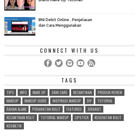
Brand Make Up Tutorial)
BNI Debit Online , Penjelasan
dan Cara Menggunakan
CONNECT WITH US
TAGS
TIPS
INFO
MAKE UP
SKIN CARE
KECANTIKAN
PRODUK REVIEW
MAKEUP
MAKEUP GUIDE
INSPIRASI MAKEUP
DIY
TUTORIAL
BAHAN ALAMI
PERAWATAN KULIT
FEATURED
JERAWAT
KECANTIKAN KULIT
TUTORIAL MAKEUP
LIPSTICK
KESEHATAN KULIT
KOSMETIK