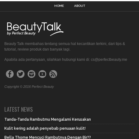
HOME
ABOUT
Beauty Talk membahas tentang semua hal kecantikan terkini, dari tips &
tutorial, review produk dan banyak lagi.
Apabila ada pertanyaan, silahkan hubungi kami di: cs@perfectbeauty.me
Copyright © 2016 Perfect Beauty
LATEST NEWS
Tanda-Tanda Rambutmu Mengalami Kerusakan
Kulit kering adalah penyebab penuaan kulit!
Bella Thorne Mencuci Rambutnya Dengan Bir??