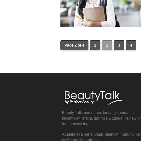
Page 2 of 4
1
2
3
4
Beauty Talk membahas tentang semua hal
kecantikan terkini, dari tips & tutorial, review 
dan banyak lagi.
Apabila ada pertanyaan, silahkan hubungi kam
cs@perfectbeauty.me