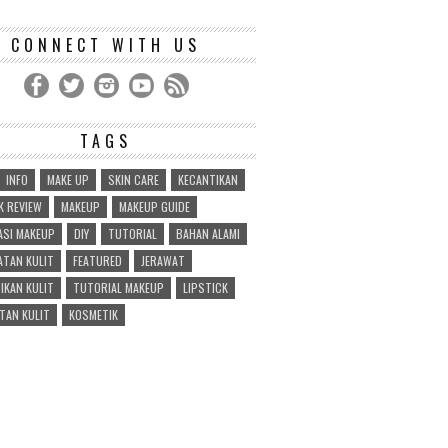
CONNECT WITH US
TAGS
INFO
MAKE UP
SKIN CARE
KECANTIKAN
 REVIEW
MAKEUP
MAKEUP GUIDE
ASI MAKEUP
DIY
TUTORIAL
BAHAN ALAMI
TAN KULIT
FEATURED
JERAWAT
IKAN KULIT
TUTORIAL MAKEUP
LIPSTICK
TAN KULIT
KOSMETIK