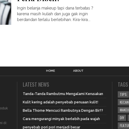
Ingin belanja makeup tapi dana terbatas ?
karena masih kuliah dan juga gak ingin
berdandan terlalu berlebihan. Kira-kira...
HOME
ABOUT
LATEST NEWS
TAGS
Tanda-Tanda Rambutmu Mengalami Kerusakan
TIPS
KECAN
Kulit kering adalah penyebab penuaan kulit!
produk
MAKEU
Bella Thorne Mencuci Rambutnya Dengan Bir??
DIY
Cara mengurangi minyak berlebih pada wajah
i di:
FEATU
penyebab pori pori menjadi besar