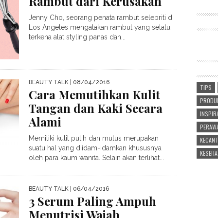
Rambut dari Kerusakan
Jenny Cho, seorang penata rambut selebriti di
Los Angeles mengatakan rambut yang selalu
terkena alat styling panas dan...
BEAUTY TALK
| 08/04/2016
TIPS
Cara Memutihkan Kulit
PRODUK
Tangan dan Kaki Secara
INSPIR
Alami
PERAWA
Memiliki kulit putih dan mulus merupakan
KECANT
suatu hal yang diidam-idamkan khususnya
KESEHA
oleh para kaum wanita. Selain akan terlihat...
BEAUTY TALK
| 06/04/2016
3 Serum Paling Ampuh
Menutrisi Wajah