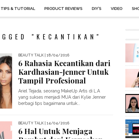
TIPS & TUTORIAL
PRODUCT REVIEWS
DIY’S
VIDEO
SH
AGGED "KECANTIKAN"
BEAUTY TALK
| 18/04/2016
6 Rahasia Kecantikan dari
Kardhasian-Jenner Untuk
Tampil Profesional
Ariel Tejada, seorang MakeUp Artis di L.A
yang sukses menjadi MUA dari Kylie Jenner
berbagi tips bagaimana untuk...
BEAUTY TALK
| 14/04/2016
6 Hal Untuk Menjaga