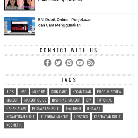
Brand Make Up Tutorial)
BNI Debit Online , Penjelasan
dan Cara Menggunakan
CONNECT WITH US
TAGS
TIPS
INFO
MAKE UP
SKIN CARE
KECANTIKAN
PRODUK REVIEW
MAKEUP
MAKEUP GUIDE
INSPIRASI MAKEUP
DIY
TUTORIAL
BAHAN ALAMI
PERAWATAN KULIT
FEATURED
JERAWAT
KECANTIKAN KULIT
TUTORIAL MAKEUP
LIPSTICK
KESEHATAN KULIT
KOSMETIK