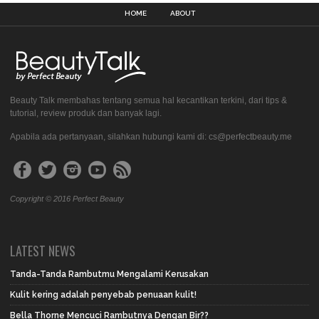
HOME
ABOUT
Beauty Talk membahas tentang semua hal kecantikan terkini, dari tips &
tutorial, review produk dan banyak lagi.
Apabila ada pertanyaan, silahkan hubungi kami di: cs@perfectbeauty.me
Copyright © 2016 Perfect Beauty
LATEST NEWS
Tanda-Tanda Rambutmu Mengalami Kerusakan
Kulit kering adalah penyebab penuaan kulit!
Bella Thorne Mencuci Rambutnya Dengan Bir??