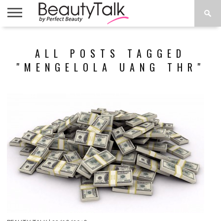
PERFECTBEAUTY.ME
LATEST
TIPS &
PRODUCT
DO IT
VIDEO
ALL POSTS TAGGED
NEWS
TUTORIAL
REVIEWS
YOURSELF
(DIYS)
"MENGELOLA UANG THR"