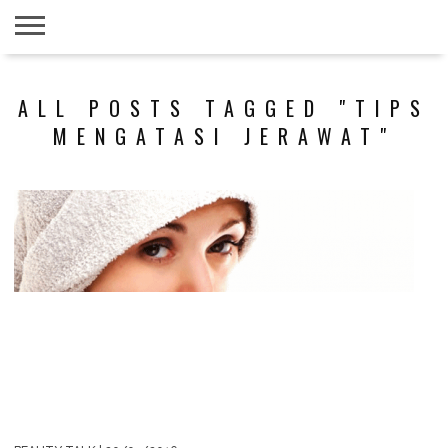
PERFECTBEAUTY.ME
LATEST
TIPS &
PRODUCT
DO IT
VIDEO
ALL POSTS TAGGED "TIPS
NEWS
TUTORIAL
REVIEWS
YOURSELF
(DIYS)
MENGATASI JERAWAT"