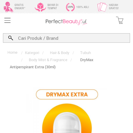
GRATIS
BAYAR DI
HADIAH
100% ASLI
ONGKIR*
TEMPAT
GRATIS!
Home
/
Kategori
/
Hair & Body
/
Tubuh
/
Body Mist & Fragrance
/
DryMax
Antiperspirant Extra (30ml)