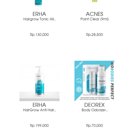
ERHA
ACNES
Hairgrow Tonic All..
Point Clear (9ml)
Rp.130,000
Rp.28,500
ERHA
DEOREX
HairGrow Anti Hair..
Body Odorizer..
Rp.199,000
Rp.70,000