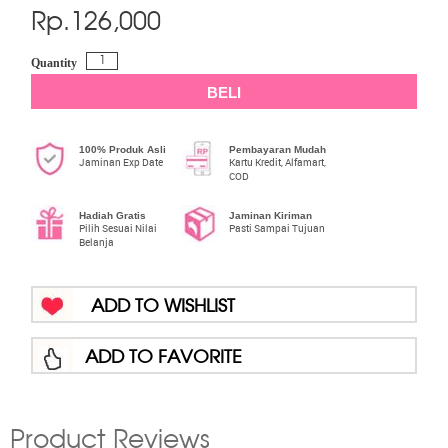
Rp.
126,000
Quantity
BELI
100% Produk Asli
Pembayaran Mudah
Jaminan Exp Date
Kartu Kredit, Alfamart,
COD
Hadiah Gratis
Jaminan Kiriman
Pilih Sesuai Nilai
Pasti Sampai Tujuan
Belanja
ADD TO WISHLIST
ADD TO FAVORITE
Product Reviews