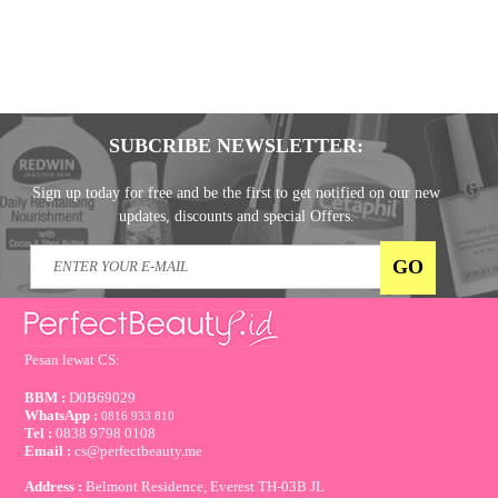
SUBCRIBE NEWSLETTER:
Sign up today for free and be the first to get notified on our new
updates, discounts and special Offers.
Pesan lewat CS:
BBM :
D0B69029
WhatsApp :
0816 933 810
Tel :
0838 9798 0108
Email :
cs@perfectbeauty.me
Address :
Belmont Residence, Everest TH-03B JL