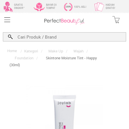
GRATIS
BAYAR DI
HADIAH
100% ASLI
ONGKIR*
TEMPAT
GRATIS!
Home
/
Kategori
/
Make Up
/
Wajah
/
Foundation
/
Skintone Moisture Tint - Happy
(30ml)