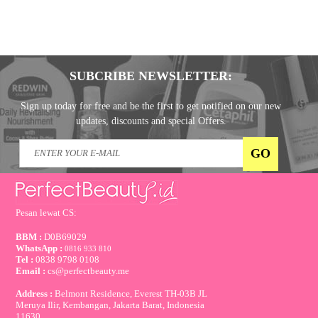
SUBCRIBE NEWSLETTER:
Sign up today for free and be the first to get notified on our new
updates, discounts and special Offers.
Pesan lewat CS:
BBM :
D0B69029
WhatsApp :
0816 933 810
Tel :
0838 9798 0108
Email :
cs@perfectbeauty.me
Address :
Belmont Residence, Everest TH-03B JL
Meruya Ilir, Kembangan, Jakarta Barat, Indonesia
11630