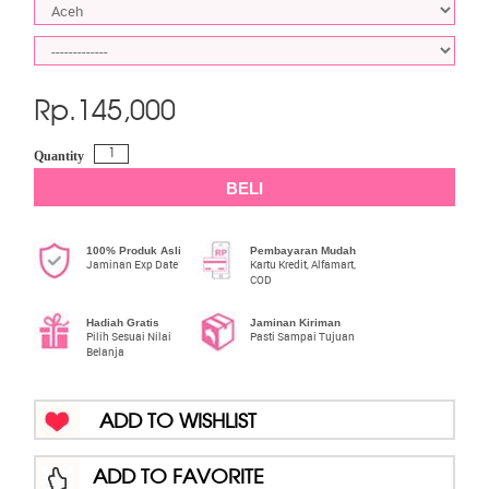
Rp.
145,000
Quantity
BELI
100% Produk Asli
Pembayaran Mudah
Jaminan Exp Date
Kartu Kredit, Alfamart,
COD
Hadiah Gratis
Jaminan Kiriman
Pilih Sesuai Nilai
Pasti Sampai Tujuan
Belanja
ADD TO WISHLIST
ADD TO FAVORITE