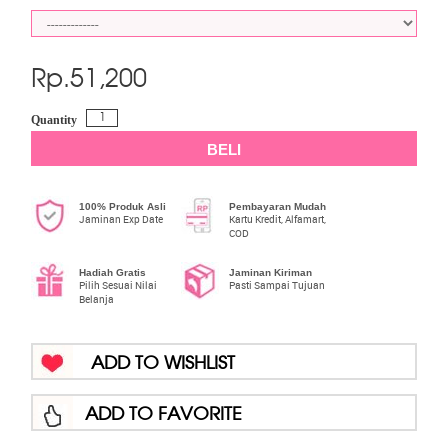
Rp.
51,200
Quantity
BELI
100% Produk Asli
Pembayaran Mudah
Jaminan Exp Date
Kartu Kredit, Alfamart,
COD
Hadiah Gratis
Jaminan Kiriman
Pilih Sesuai Nilai
Pasti Sampai Tujuan
Belanja
ADD TO WISHLIST
ADD TO FAVORITE