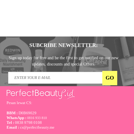
SUBCRIBE NEWSLETTER:
Sign up today for free and be the first to get notified on our new
updates, discounts and special Offers.
Pesan lewat CS:
BBM :
D0B69029
WhatsApp :
0816 933 810
Tel :
0838 9798 0108
Email :
cs@perfectbeauty.me