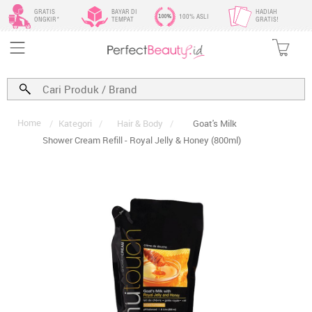
GRATIS
BAYAR DI
HADIAH
100% ASLI
ONGKIR*
TEMPAT
GRATIS!
Home
/
Kategori
/
Hair & Body
/
Goat's Milk
Shower Cream Refill - Royal Jelly & Honey (800ml)