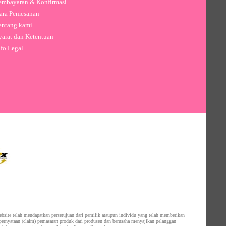
mbayaran & Konfirmasi
ra Pemesanan
ntang kami
arat dan Ketentuan
fo Legal
website telah mendapatkan persetujuan dari pemilik ataupun individu yang telah memberikan
 pernyataan (claim) pemasaran produk dari produsen dan berusaha menyajikan pelanggan