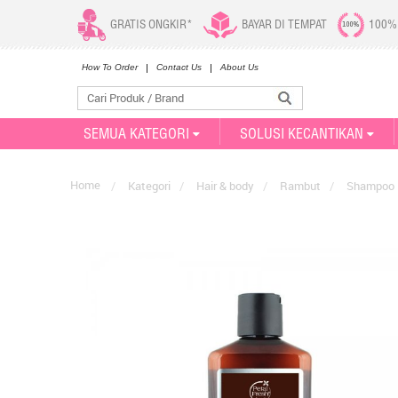
GRATIS ONGKIR*
BAYAR DI TEMPAT
100%
How To Order
Contact Us
About Us
SEMUA KATEGORI
SOLUSI KECANTIKAN
Home
/
Kategori
/
Hair & body
/
Rambut
/
Shampoo