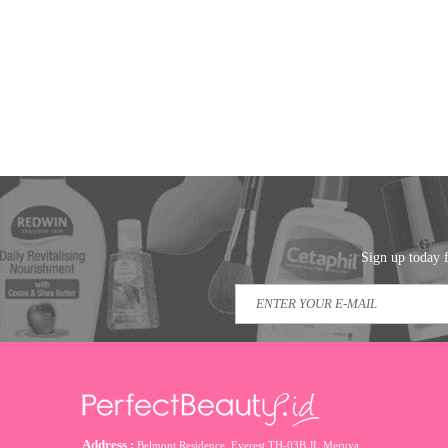
Sign up today f
Address :
Belmont Residence, Everest TH-03B JL Meruya