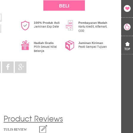
BELI
100% Produk Asli
Pembayaran Mudah
Jaminan Exp Date
Kartu Kredit, Alfamart,
COD
Hadiah Gratis
Jaminan Kiriman
Pilih Sesuai Nilai
Pasti Sampai Tujuan
Belanja
Product Reviews
TULIS REVIEW