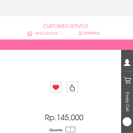
CUSTOMER SERVICE
0816 933 810
D0B69029
Empty Cart
Rp.
145,000
Quantity