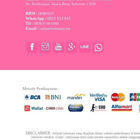
Ilir, Kembangan, Jakarta Barat
,
Indonesia
11630
BBM :
D0B69029
WhatsApp :
0816 933 810
Tel :
0838 9798 0108
Email :
cs@perfectbeauty.me
Metode Pembayaran :
DISCLAIMER:
Seluruh informasi yang disajikan dalam website perfectbeauty.id bers
informasi tersebut. Claim / pernyataan hasil suatu produk sepenuhnya adalah tanggun