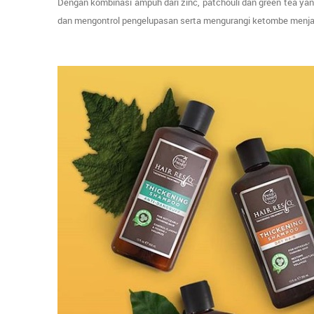
Dengan kombinasi ampuh dari zinc, patchouli dan green tea ya
dan mengontrol pengelupasan serta mengurangi ketombe menjadi