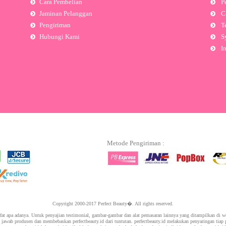
Cara Pembelian
Pe
Jaminan Pelanggan
Ca
Pengiriman
Te
Hubungi Kami
Sy
In
Metode Pengiriman :
Copyright 2000-2017 Perfect Beauty�. All rights reserved.
ifat apa adanya. Untuk penyajian testimonial, gambar-gambar dan alat pemasaran lainnya yang ditampilkan di 
g jawab produsen dan membebaskan perfectbeauty.id dari tuntutan. perfectbeauty.id melakukan penyaringan tiap