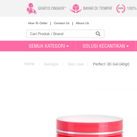
GRATIS ONGKIR*
BAYAR DI TEMPAT
100%
How To Order
Contact Us
About Us
SEMUA KATEGORI
SOLUSI KECANTIKAN
Home
/
Kategori
/
Skin care
/
Perfect 3D Gel (40gr)
EFFENDI dari Surabaya, Tegalsari
Baru saja membeli produk ini
6 hari yang lalu