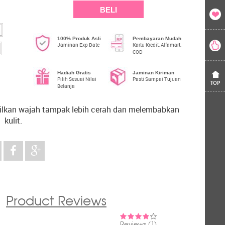
BELI
100% Produk Asli
Pembayaran Mudah
Jaminan Exp Date
Kartu Kredit, Alfamart,
COD
Hadiah Gratis
Jaminan Kiriman
Pilih Sesuai Nilai
Pasti Sampai Tujuan
Belanja
ilkan wajah tampak lebih cerah dan melembabkan
kulit.
BEST!
Product Reviews
Dari pemakaian pertama udah bikin kulit lembab,
11-Jan-2019
kenyal dan lembut banget. Walaupun agak lengket dan
Jasika Gita P
agak sulit diambilnya (teksturnya ky slime, gemes!),
Reviews (1)