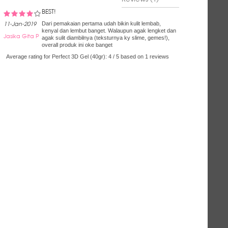
overall produk ini oke banget
BEST!
Dari pemakaian pertama udah bikin kulit lembab,
11-Jan-2019
kenyal dan lembut banget. Walaupun agak lengket dan
Jasika Gita P
agak sulit diambilnya (teksturnya ky slime, gemes!),
overall produk ini oke banget
Average rating for Perfect 3D Gel (40gr):
BEST!
4
/
5
based on
1
reviews
Dari pemakaian pertama udah bikin kulit lembab,
11-Jan-2019
kenyal dan lembut banget. Walaupun agak lengket dan
Jasika Gita P
agak sulit diambilnya (teksturnya ky slime, gemes!),
overall produk ini oke banget