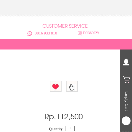
CUSTOMER SERVICE
0816 933 810
D0B69029
Empty Cart
Rp.
112,500
Quantity