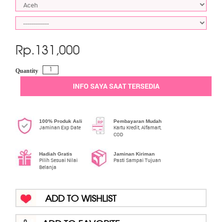
Rp.
131,000
Quantity
INFO SAYA SAAT TERSEDIA
100% Produk Asli
Pembayaran Mudah
Jaminan Exp Date
Kartu Kredit, Alfamart,
COD
Hadiah Gratis
Jaminan Kiriman
Pilih Sesuai Nilai
Pasti Sampai Tujuan
Belanja
ADD TO WISHLIST