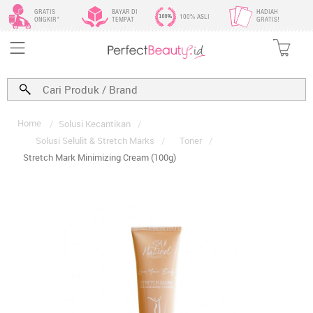
GRATIS
BAYAR DI
HADIAH
100% ASLI
ONGKIR*
TEMPAT
GRATIS!
Home
/
Solusi Kecantikan
/
Solusi Selulit & Stretch Marks
/
Toner
/
Stretch Mark Minimizing Cream (100g)