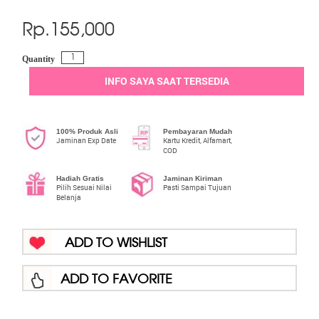
Rp.
155,000
Quantity
INFO SAYA SAAT TERSEDIA
100% Produk Asli
Pembayaran Mudah
Jaminan Exp Date
Kartu Kredit, Alfamart,
COD
Hadiah Gratis
Jaminan Kiriman
Pilih Sesuai Nilai
Pasti Sampai Tujuan
Belanja
ADD TO WISHLIST
ADD TO FAVORITE