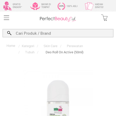
GRATIS
BAYAR DI
HADIAH
100% ASLI
ONGKIR*
TEMPAT
GRATIS!
Home
/
Kategori
/
Skin Care
/
Perawatan
/
Tubuh
/
Deo Roll On Active (50ml)