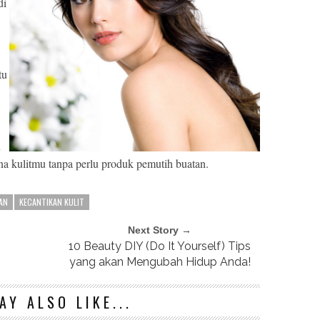
di
tu
u
a kulitmu tanpa perlu produk pemutih buatan.
AN
KECANTIKAN KULIT
Next Story →
10 Beauty DIY (Do It Yourself) Tips
yang akan Mengubah Hidup Anda!
AY ALSO LIKE...