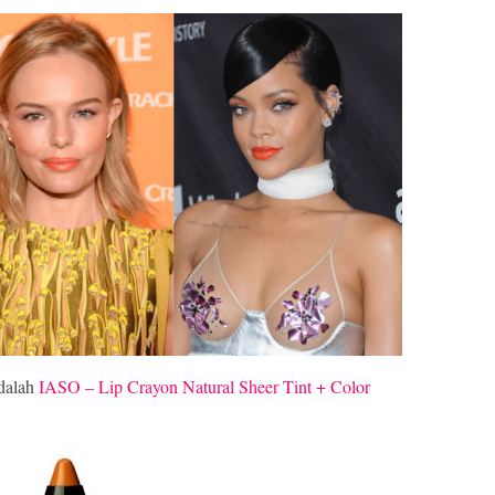
adalah
IASO – Lip Crayon Natural Sheer Tint + Color