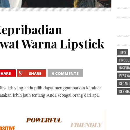
Kepribadian
wat Warna Lipstick
TIPS
PRODUK
INSPIR
SHARE
SHARE
0 COMMENTS
PERAWA
KECANT
ipstick yang anda pilih dapat menggambarkan karakter
KESEHA
gatakan lebih jauh tentang Anda sebagai orang dari apa