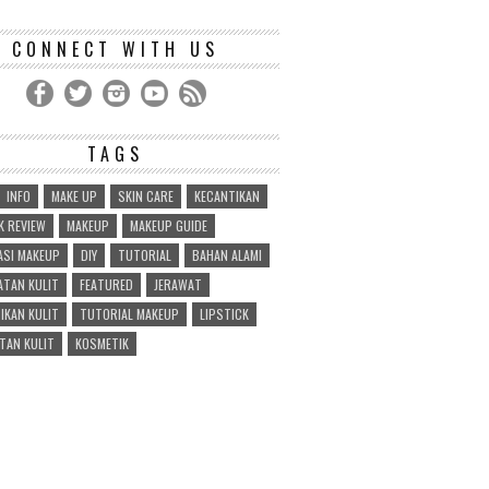
CONNECT WITH US
TAGS
INFO
MAKE UP
SKIN CARE
KECANTIKAN
 REVIEW
MAKEUP
MAKEUP GUIDE
ASI MAKEUP
DIY
TUTORIAL
BAHAN ALAMI
TAN KULIT
FEATURED
JERAWAT
IKAN KULIT
TUTORIAL MAKEUP
LIPSTICK
TAN KULIT
KOSMETIK