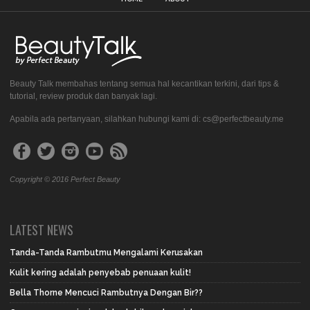
Beauty Talk membahas tentang semua hal kecantikan terkini, dari tips &
tutorial, review produk dan banyak lagi.
Apabila ada pertanyaan, silahkan hubungi kami di: cs@perfectbeauty.me
Copyright © 2016 Perfect Beauty
LATEST NEWS
Tanda-Tanda Rambutmu Mengalami Kerusakan
Kulit kering adalah penyebab penuaan kulit!
Bella Thorne Mencuci Rambutnya Dengan Bir??