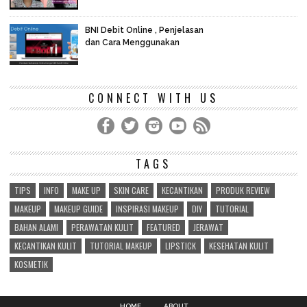
BNI Debit Online , Penjelasan
dan Cara Menggunakan
CONNECT WITH US
TAGS
TIPS
INFO
MAKE UP
SKIN CARE
KECANTIKAN
PRODUK REVIEW
MAKEUP
MAKEUP GUIDE
INSPIRASI MAKEUP
DIY
TUTORIAL
BAHAN ALAMI
PERAWATAN KULIT
FEATURED
JERAWAT
KECANTIKAN KULIT
TUTORIAL MAKEUP
LIPSTICK
KESEHATAN KULIT
KOSMETIK
HOME
ABOUT