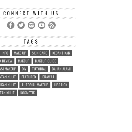
CONNECT WITH US
TAGS
INFO
MAKE UP
SKIN CARE
KECANTIKAN
 REVIEW
MAKEUP
MAKEUP GUIDE
ASI MAKEUP
DIY
TUTORIAL
BAHAN ALAMI
TAN KULIT
FEATURED
JERAWAT
IKAN KULIT
TUTORIAL MAKEUP
LIPSTICK
TAN KULIT
KOSMETIK