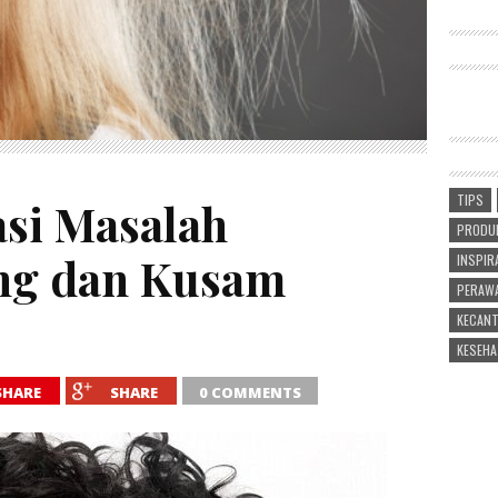
TIPS
si Masalah
PRODUK
ng dan Kusam
INSPIR
PERAWA
KECANT
KESEHA
SHARE
SHARE
0 COMMENTS