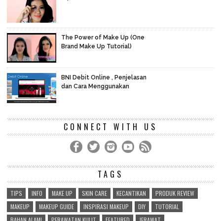
The Power of Make Up (One
Brand Make Up Tutorial)
BNI Debit Online , Penjelasan
dan Cara Menggunakan
CONNECT WITH US
TAGS
TIPS
INFO
MAKE UP
SKIN CARE
KECANTIKAN
PRODUK REVIEW
MAKEUP
MAKEUP GUIDE
INSPIRASI MAKEUP
DIY
TUTORIAL
BAHAN ALAMI
PERAWATAN KULIT
FEATURED
JERAWAT