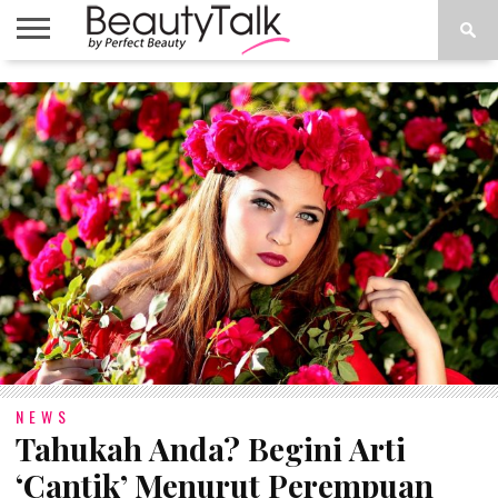
PERFECTBEAUTY.ME
LATEST
TIPS &
PRODUCT
DO IT
VIDEO
NEWS
TUTORIAL
REVIEWS
YOURSELF
(DIYS)
NEWS
Tahukah Anda? Begini Arti
‘Cantik’ Menurut Perempuan