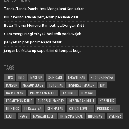
Tanda-Tanda Rambutmu Mengalami Kerusakan
Kulit kering adalah penyebab penuaan kulit!
Bella Thorne Mencuci Rambutnya Dengan Bir??
Cara mengurangi minyak berlebih pada wajah
penyebab pori pori menjadi besar
jangan berMake up seperti ini di tempat kerja
TAGS
TIPS
INFO
MAKE UP
SKIN CARE
KECANTIKAN
PRODUK REVIEW
MAKEUP
MAKEUP GUIDE
TUTORIAL
INSPIRASI MAKEUP
DIY
BAHAN ALAMI
PERAWATAN KULIT
FEATURED
JERAWAT
KECANTIKAN KULIT
TUTORIAL MAKEUP
KESEHATAN KULIT
KOSMETIK
LIPSTICK
PERAWATAN
KESEHATAN
SOLUSI KOMEDO
PRODUK GUIDE
KULIT
NEWS
MASALAH KULIT
INTERNASIONAL
INFORMASI
EYELINER