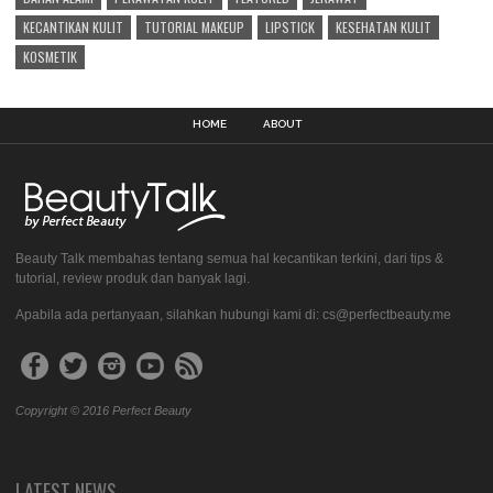
KECANTIKAN KULIT
TUTORIAL MAKEUP
LIPSTICK
KESEHATAN KULIT
KOSMETIK
HOME
ABOUT
Beauty Talk membahas tentang semua hal kecantikan terkini, dari tips &
tutorial, review produk dan banyak lagi.
Apabila ada pertanyaan, silahkan hubungi kami di: cs@perfectbeauty.me
Copyright © 2016 Perfect Beauty
LATEST NEWS