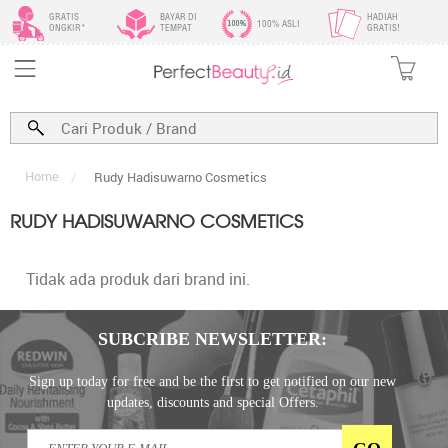
GRATIS
BAYAR DI
HADIAH
100% ASLI
ONGKIR*
TEMPAT
GRATIS!
Home
/
Rudy Hadisuwarno Cosmetics
RUDY HADISUWARNO COSMETICS
Tidak ada produk dari brand ini.
SUBCRIBE NEWSLETTER:
Sign up today for free and be the first to get notified on our new
updates, discounts and special Offers.