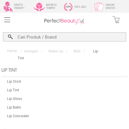
GRATIS
BAYAR DI
HADIAH
100% ASLI
ONGKIR*
TEMPAT
GRATIS!
Home
/
Kategori
/
Make Up
/
Bibir
/
Lip
Tint
LIP TINT
Lip Stick
Lip Tint
Lip Gloss
Lip Balm
Lip Concealer