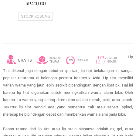
RP.23,000
STOCK KOSONG
Lip
BAYAR DI
HADIAH
GRATIS
100% ASLI
TEMPAT
GRATIS!
Tint dikenal juga dengan sebutan lip stain, lip tint belakangan ini sangat
ONGKIR*
populer terutama di kalangan pecinta kosmetik Asia. Lip tint memiliki
varian warna yang jauh lebih sedikit dibandingkan dengan lipstick. Hal ini
karena lip tint digunakan untuk meningkatkan warna alami bibir. Oleh
karena itu warna yang sering ditemukan adalah merah, pink, atau peach.
Tekstur lip tint sendiri ada yang berbentuk cair atau seperti spidol,
meresap ke bibir dengan cepat dan memberikan warna alami pada bibir.
Bahan utama dari
lip tint
atau
lip stain
biasanya adalah air, gel, atau
alkohol; bukan lilin ataupun minyak. Karena inilah biasanya
lip tint
lebih