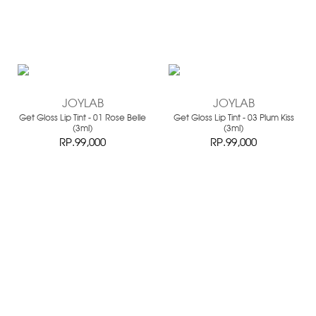
JOYLAB
JOYLAB
Get Gloss Lip Tint - 01 Rose Belle
Get Gloss Lip Tint - 03 Plum Kiss
(3ml)
(3ml)
RP.99,000
RP.99,000