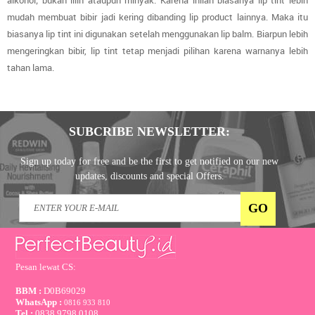
mudah membuat bibir jadi kering dibanding
lip product
lainnya. Maka itu
biasanya
lip tint
ini digunakan setelah menggunakan
lip balm
. Biarpun lebih
mengeringkan bibir,
lip tint
tetap menjadi pilihan karena warnanya lebih
tahan lama.
SUBCRIBE NEWSLETTER:
Sign up today for free and be the first to get notified on our new
updates, discounts and special Offers.
Pesan lewat CS:
BBM :
D0B69029
WhatsApp :
0816 933 810
Tel :
0838 9798 0108