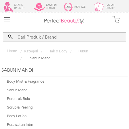
GRATIS
BAYAR DI
HADIAH
100% ASLI
ONGKIR*
TEMPAT
GRATIS!
Home
/
Kategori
/
Hair & Body
/
Tubuh
/
Sabun Mandi
SABUN MANDI
Body Mist & Fragrance
Sabun Mandi
Perontok Bulu
Scrub & Peeling
Body Lotion
Perawatan Intim