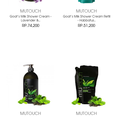
MUTOUCH
MUTOUCH
Goat's Milk Shower Cream -
Goat's Milk Shower Cream Refill
Lavender &..
- Habbatus..
RP.74,200
RP.51,200
MUTOUCH
MUTOUCH