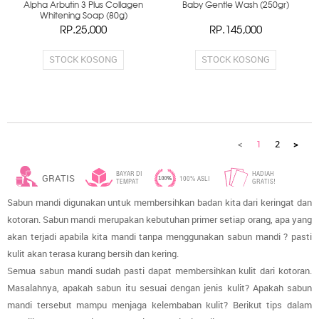
Alpha Arbutin 3 Plus Collagen
Baby Gentle Wash (250gr)
Whitening Soap (80g)
RP.25,000
RP.145,000
STOCK KOSONG
STOCK KOSONG
<
1
2
>
BAYAR DI
HADIAH
GRATIS
100% ASLI
TEMPAT
GRATIS!
Sabun mandi digunakan untuk membersihkan badan kita dari keringat dan
ONGKIR*
kotoran. Sabun mandi merupakan kebutuhan primer setiap orang, apa yang
akan terjadi apabila kita mandi tanpa menggunakan sabun mandi ? pasti
kulit akan terasa kurang bersih dan kering.
Semua sabun mandi sudah pasti dapat membersihkan kulit dari kotoran.
Masalahnya, apakah sabun itu sesuai dengan jenis kulit? Apakah sabun
mandi tersebut mampu menjaga kelembaban kulit? Berikut tips dalam