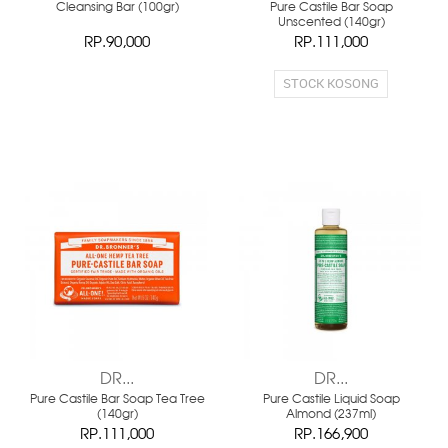
Cleansing Bar (100gr)
Pure Castile Bar Soap
Unscented (140gr)
RP.90,000
RP.111,000
STOCK KOSONG
DR...
DR...
Pure Castile Bar Soap Tea Tree
Pure Castile Liquid Soap
(140gr)
Almond (237ml)
RP.111,000
RP.166,900