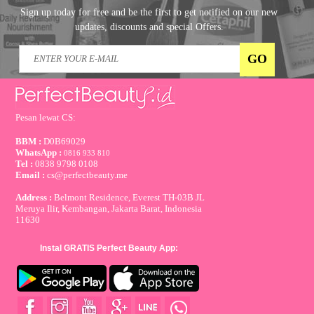
Sign up today for free and be the first to get notified on our new
updates, discounts and special Offers.
Pesan lewat CS:
BBM :
D0B69029
WhatsApp :
0816 933 810
Tel :
0838 9798 0108
Email :
cs@perfectbeauty.me
Address :
Belmont Residence, Everest TH-03B JL
Meruya Ilir, Kembangan, Jakarta Barat, Indonesia
11630
Instal GRATIS Perfect Beauty App: