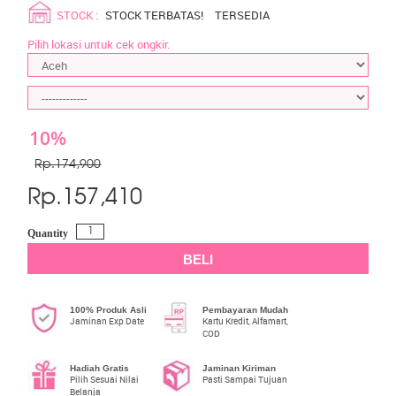
STOCK :
STOCK TERBATAS!
TERSEDIA
Pilih lokasi untuk cek ongkir.
10%
Rp.174,900
Rp.
157,410
Quantity
BELI
100% Produk Asli
Pembayaran Mudah
Jaminan Exp Date
Kartu Kredit, Alfamart,
COD
Hadiah Gratis
Jaminan Kiriman
Pilih Sesuai Nilai
Pasti Sampai Tujuan
Belanja