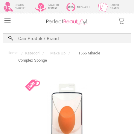
GRATIS
BAYAR DI
HADIAH
100% ASLI
ONGKIR*
TEMPAT
GRATIS!
Home
/
Kategori
/
Make Up
/
1566 Miracle
Complex Sponge