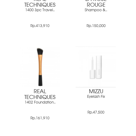
TECHNIQUES
ROUGE
1400 3pc Travel..
Shampoo &..
Rp.413,910
Rp.150,000
REAL
MIZZU
TECHNIQUES
Eyelash Fix
1402 Foundation..
Rp.47,500
Rp.161,910