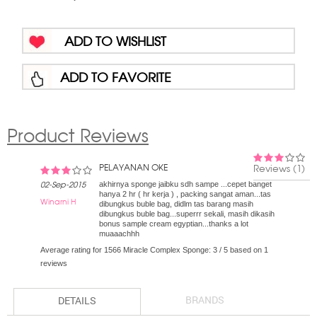
ADD TO WISHLIST
ADD TO FAVORITE
Product Reviews
PELAYANAN OKE
Reviews (1)
akhirnya sponge jaibku sdh sampe ...cepet banget
02-Sep-2015
hanya 2 hr ( hr kerja ) , packing sangat aman...tas
Winarni H
dibungkus buble bag, didlm tas barang masih
dibungkus buble bag...superrr sekali, masih dikasih
bonus sample cream egyptian...thanks a lot
muaaachhh
Average rating for 1566 Miracle Complex Sponge:
3
/
5
based on
1
reviews
BRANDS
DETAILS