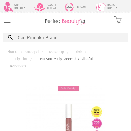
GRATIS
BAYAR DI
HADIAH
100% ASLI
ONGKIR*
TEMPAT
GRATIS!
Home
/
Kategori
/
Make Up
/
Bibir
/
Lip Tint
/
Nu Matte Lip Cream (07 Blissful
Donghae)