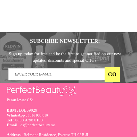
SUBCRIBE NEWSLETTER:
Sign up today for free and be the first to get notified on our new
updates, discounts and special Offers.
Pesan lewat CS:
BBM :
D0B69029
WhatsApp :
0816 933 810
Tel :
0838 9798 0108
Email :
cs@perfectbeauty.me
Address :
Belmont Residence, Everest TH-03B JL