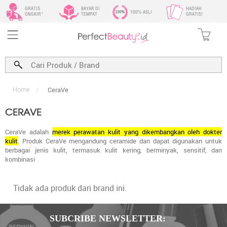
GRATIS
BAYAR DI
HADIAH
100% ASLI
ONGKIR*
TEMPAT
GRATIS!
Home
/
CeraVe
CERAVE
CeraVe adalah
merek perawatan kulit yang dikembangkan oleh dokter
kulit
.
Produk CeraVe mengandung ceramide dan dapat digunakan untuk
berbagai jenis kulit, termasuk kulit kering, berminyak, sensitif, dan
kombinasi
Tidak ada produk dari brand ini.
SUBCRIBE NEWSLETTER: