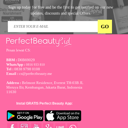
Sign up today for free and be the first to get notified on our new
updates, discounts and special Offers.
Pesan lewat CS:
BBM :
D0B69029
WhatsApp :
0816 933 810
Tel :
0838 9798 0108
Email :
cs@perfectbeauty.me
Address :
Belmont Residence, Everest TH-03B JL
Meruya Ilir, Kembangan, Jakarta Barat, Indonesia
11630
Instal GRATIS Perfect Beauty App: