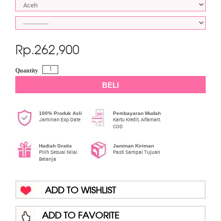
Rp.
262,900
Quantity
BELI
100% Produk Asli
Pembayaran Mudah
Jaminan Exp Date
Kartu Kredit, Alfamart,
COD
Hadiah Gratis
Jaminan Kiriman
Pilih Sesuai Nilai
Pasti Sampai Tujuan
Belanja
ADD TO WISHLIST
ADD TO FAVORITE