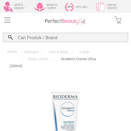
GRATIS
BAYAR DI
HADIAH
100% ASLI
ONGKIR*
TEMPAT
GRATIS!
Home
/
Kategori
/
Hair & Body
/
Tubuh
/
Body Lotion
/
Atoderm Creme Ultra
(200ml)