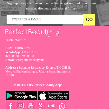
Sign up today for free and be the first to get notified on our new
updates, discounts and special Offers.
Pesan lewat CS:
BBM :
D0B69029
WhatsApp :
0816 933 810
Tel :
0838 9798 0108
Email :
cs@perfectbeauty.me
Address :
Belmont Residence, Everest TH-03B JL
Meruya Ilir, Kembangan, Jakarta Barat, Indonesia
11630
Instal GRATIS Perfect Beauty App: