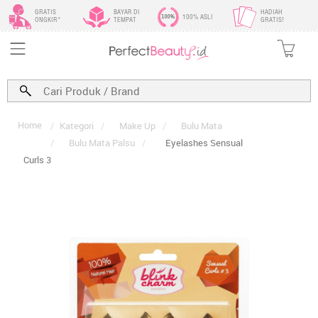
GRATIS
BAYAR DI
HADIAH
100% ASLI
ONGKIR*
TEMPAT
GRATIS!
Home
/
Kategori
/
Make Up
/
Bulu Mata
/
Bulu Mata Palsu
/
Eyelashes Sensual
Curls 3