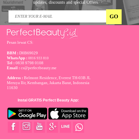
updates, discounts and special Offers.
Pesan lewat CS:
BBM :
D0B69029
WhatsApp :
0816 933 810
Tel :
0838 9798 0108
Email :
cs@perfectbeauty.me
Address :
Belmont Residence, Everest TH-03B JL
Meruya Ilir, Kembangan, Jakarta Barat, Indonesia
11630
Instal GRATIS Perfect Beauty App: