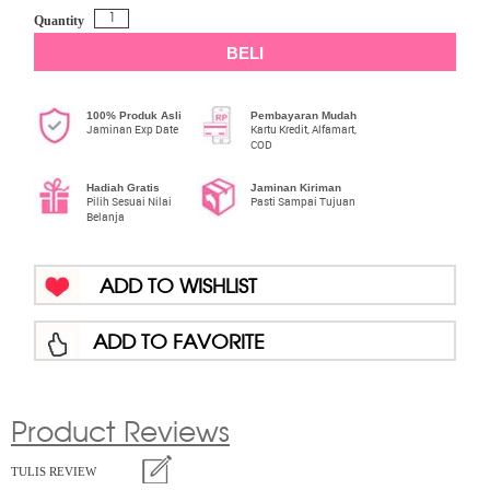
Quantity
BELI
100% Produk Asli
Pembayaran Mudah
Jaminan Exp Date
Kartu Kredit, Alfamart,
COD
Hadiah Gratis
Jaminan Kiriman
Pilih Sesuai Nilai
Pasti Sampai Tujuan
Belanja
ADD TO WISHLIST
ADD TO FAVORITE
Product Reviews
TULIS REVIEW