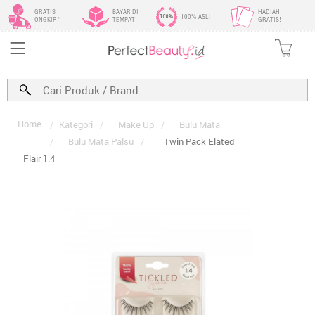
GRATIS
BAYAR DI
HADIAH
100% ASLI
ONGKIR*
TEMPAT
GRATIS!
Home
/
Kategori
/
Make Up
/
Bulu Mata
/
Bulu Mata Palsu
/
Twin Pack Elated
Flair 1.4