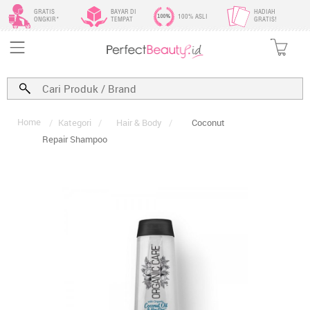
GRATIS
BAYAR DI
HADIAH
100% ASLI
ONGKIR*
TEMPAT
GRATIS!
Home
/
Kategori
/
Hair & Body
/
Coconut
Repair Shampoo