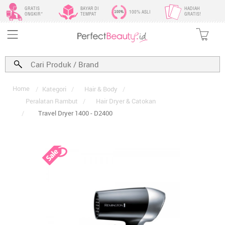
GRATIS
BAYAR DI
HADIAH
100% ASLI
ONGKIR*
TEMPAT
GRATIS!
Home
/
Kategori
/
Hair & Body
/
Peralatan Rambut
/
Hair Dryer & Catokan
/
Travel Dryer 1400 - D2400