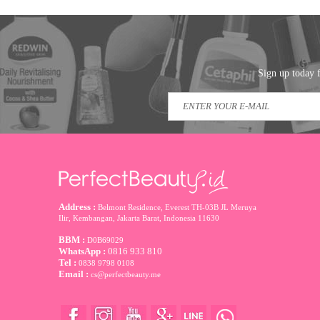
Sign up today f
Address :
Belmont Residence, Everest TH-03B JL Meruya
Ilir, Kembangan, Jakarta Barat
,
Indonesia
11630
BBM :
D0B69029
WhatsApp :
0816 933 810
Tel :
0838 9798 0108
Email :
cs@perfectbeauty.me