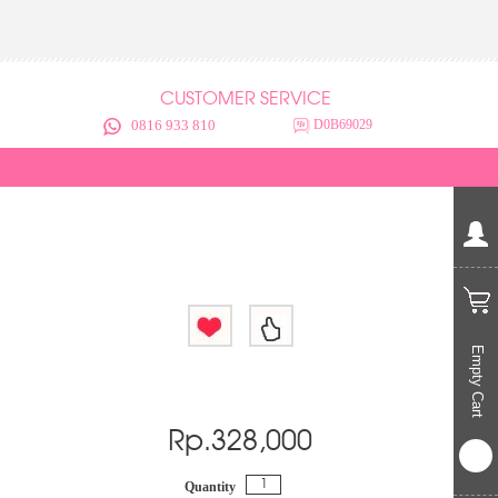
CUSTOMER SERVICE
0816 933 810
D0B69029
Empty Cart
Rp.
328,000
Quantity