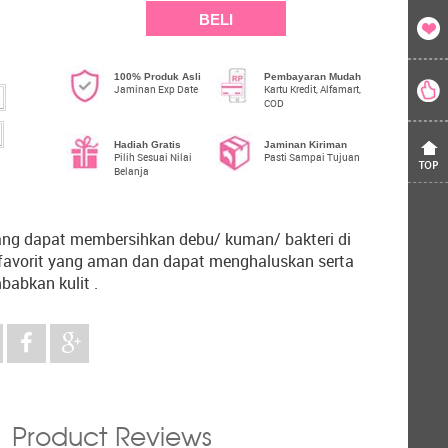
BELI
100% Produk Asli
Pembayaran Mudah
Jaminan Exp Date
Kartu Kredit, Alfamart,
COD
Hadiah Gratis
Jaminan Kiriman
Pilih Sesuai Nilai
Pasti Sampai Tujuan
Belanja
yang dapat membersihkan debu/ kuman/ bakteri di
k favorit yang aman dan dapat menghaluskan serta
abkan kulit .
Product Reviews