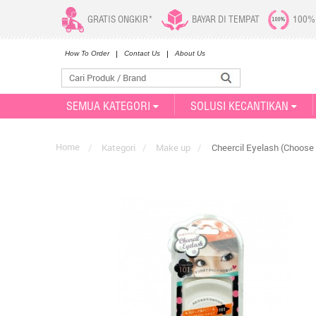
GRATIS ONGKIR*
BAYAR DI TEMPAT
100%
How To Order
Contact Us
About Us
SEMUA KATEGORI
SOLUSI KECANTIKAN
Home
/
Kategori
/
Make up
/
Cheercil Eyelash (Choose