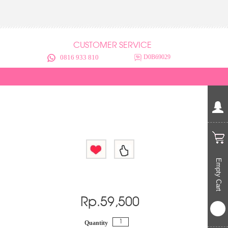
CUSTOMER SERVICE
0816 933 810
D0B69029
Empty Cart
Rp.59,500
Quantity