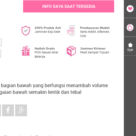
INFO SAYA SAAT TERSEDIA
100% Produk Asli
Pembayaran Mudah
Jaminan Exp Date
Kartu Kredit, Alfamart,
COD
Hadiah Gratis
Jaminan Kiriman
Pilih Sesuai Nilai
Pasti Sampai Tujuan
Belanja
ata bagian bawah yang berfungsi menambah volume
aian bawah semakin lentik dan tebal