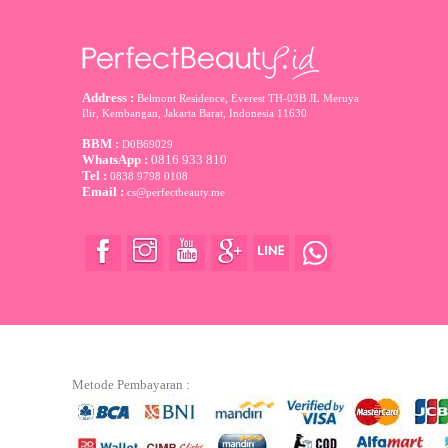
Address :
Belmont Residence, Everest TH-03B JL Meruya
Ilir, Kembangan, Jakarta Barat
,
Indonesia
11630
BBM :
D0B69029
WhatsApp :
0816 933 810
Tel :
0838 9798 0108
Email :
cs@perfectbeauty.me
Metode Pembayaran :