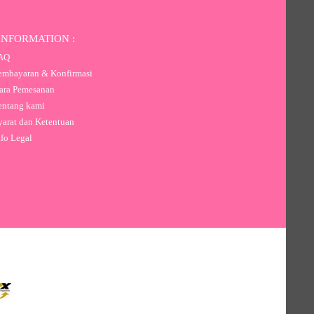
INFORMATION :
AQ
mbayaran & Konfirmasi
ra Pemesanan
ntang kami
arat dan Ketentuan
fo Legal