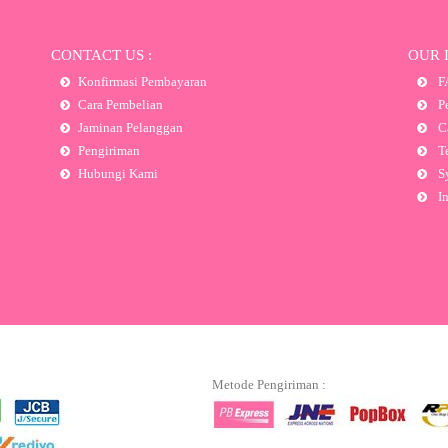
CONTACT US :
OUR 
Konfirmasi Pembayaran
F
Cara Pembelian
Pe
Jaminan Pelanggan
Ca
Pengiriman
Te
Hubungi Kami
Sy
In
Metode Pengiriman :