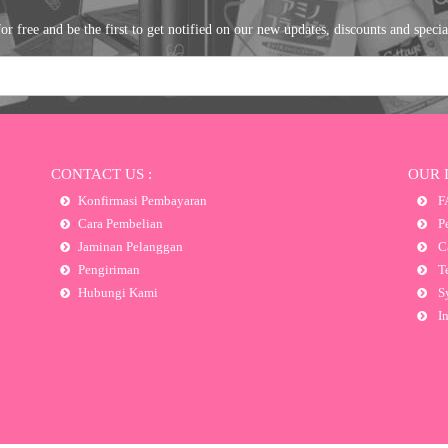
or free and be the first to get notified on our new updates, discounts and specia
CONTACT US :
OUR 
Konfirmasi Pembayaran
F
Cara Pembelian
Pe
Jaminan Pelanggan
Ca
Pengiriman
Te
Hubungi Kami
Sy
In