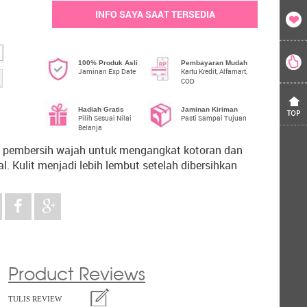
INFO SAYA SAAT TERSEDIA
100% Produk Asli
Pembayaran Mudah
Jaminan Exp Date
Kartu Kredit, Alfamart,
COD
Hadiah Gratis
Jaminan Kiriman
Pilih Sesuai Nilai
Pasti Sampai Tujuan
Belanja
s pembersih wajah untuk mengangkat kotoran dan
al. Kulit menjadi lebih lembut setelah dibersihkan
Product Reviews
TULIS REVIEW