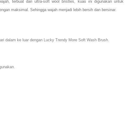
wajah,
terbuat dari
ultra-soft wool bristles
, kuas ini digunakan untuk
engan maksimal. Sehingga wajah menjadi lebih bersih dan bersinar.
dari dalam ke luar dengan
Lucky Trendy More Soft Wash Brush.
igunakan.