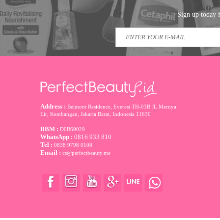
Sign up today f
Address :
Belmont Residence, Everest TH-03B JL Meruya
Ilir, Kembangan, Jakarta Barat
,
Indonesia
11630
BBM :
D0B69029
WhatsApp :
0816 933 810
Tel :
0838 9798 0108
Email :
cs@perfectbeauty.me