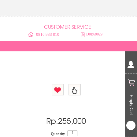
CUSTOMER SERVICE
0816 933 810
D0B69029
Empty Cart
Rp.
255,000
Quantity