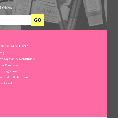
l Offers.
INFORMATION :
AQ
mbayaran & Konfirmasi
ra Pemesanan
ntang kami
arat dan Ketentuan
fo Legal