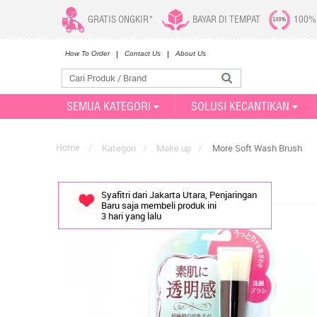
GRATIS ONGKIR*
BAYAR DI TEMPAT
100%
How To Order
Contact Us
About Us
SEMUA KATEGORI
SOLUSI KECANTIKAN
Home
/
Kategori
/
Make up
/
More Soft Wash Brush
Syafitri dari Jakarta Utara, Penjaringan
Baru saja membeli produk ini
3 hari yang lalu