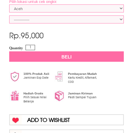
Pilih lokasi untuk cek ongkir.
Rp.
95,000
Quantity
BELI
100% Produk Asli
Pembayaran Mudah
Jaminan Exp Date
Kartu Kredit, Alfamart,
COD
Hadiah Gratis
Jaminan Kiriman
Pilih Sesuai Nilai
Pasti Sampai Tujuan
Belanja
ADD TO WISHLIST