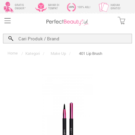
GRATIS
BAYAR DI
HADIAH
100% ASLI
ONGKIR*
TEMPAT
GRATIS!
Home
/
Kategori
/
Make Up
/
401 Lip Brush