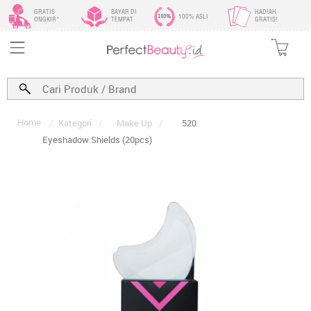
GRATIS
BAYAR DI
HADIAH
100% ASLI
ONGKIR*
TEMPAT
GRATIS!
Home
/
Kategori
/
Make Up
/
520
Eyeshadow Shields (20pcs)