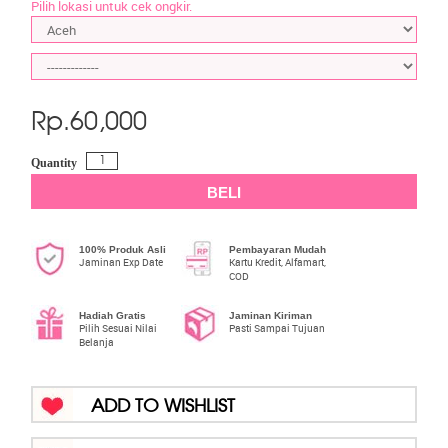
Pilih lokasi untuk cek ongkir.
Rp.
60,000
Quantity
BELI
100% Produk Asli
Pembayaran Mudah
Jaminan Exp Date
Kartu Kredit, Alfamart,
COD
Hadiah Gratis
Jaminan Kiriman
Pilih Sesuai Nilai
Pasti Sampai Tujuan
Belanja
ADD TO WISHLIST