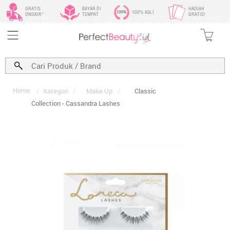
GRATIS
BAYAR DI
HADIAH
100% ASLI
ONGKIR*
TEMPAT
GRATIS!
Home
/
Kategori
/
Make Up
/
Classic
Collection - Cassandra Lashes