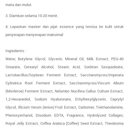
mata dan mulut.
3. Diamkan selama 10-20 menit.
4. Lepaskan masker dan pijat essence yang tersisa ke kulit untuk
penyerapan menyerapan maksimal
Ingredients :
Water, Butylene Glycol, Glycerin, Mineral Oil, Milk Extract, PEG-40
Stearate, Cetearyl Alcohol, Stearic Acid, Sorbitan Sesquioleate,
Lactobacillus/Soybean Ferment Extract, Saccharomyces/Imperata
Cylindrica Root Ferment Extract, Saccharomyces/Viscum Album
(Mistletoe) Ferment Extract, Nelumbo Nucifera Callus Culture Extract,
1,2-Hexanediol, Sodium Hyaluronate, Ethylhexylglycerin, Caprylyl
Glycol, Illicium Verum (Anise) Fruit Extract, Carbomer, Triethanolamine,
Phenoxyethanol, Disodium EDTA, Fragrance, Hydrolyzed Collagen,
Royal Jelly Extract, Coffea Arabica (Coffee) Seed Extract, Theobroma