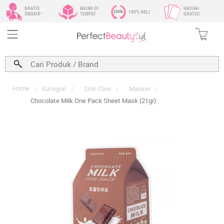
GRATIS
BAYAR DI
HADIAH
100% ASLI
ONGKIR*
TEMPAT
GRATIS!
Home
/
Kategori
/
Skin Care
/
Masker
/
Chocolate Milk One Pack Sheet Mask (21gr)