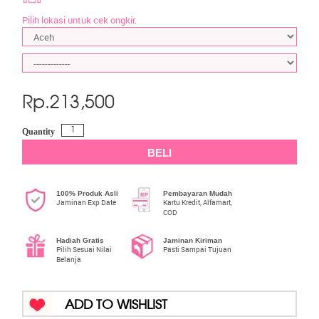
Pilih lokasi untuk cek ongkir.
Rp.
213,500
Quantity
BELI
100% Produk Asli
Pembayaran Mudah
Jaminan Exp Date
Kartu Kredit, Alfamart,
COD
Hadiah Gratis
Jaminan Kiriman
Pilih Sesuai Nilai
Pasti Sampai Tujuan
Belanja
ADD TO WISHLIST