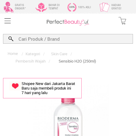
GRATIS
BAYAR DI
HADIAH
100% ASLI
ONGKIR*
TEMPAT
GRATIS!
Home
/
Kategori
/
Skin Care
/
Pembersih Wajah
/
Sensibio H2O (250ml)
Shopee New dari Jakarta Barat
Baru saja membeli produk ini
7 hari yang lalu