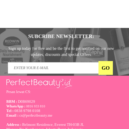
SUBCRIBE NEWSLETTER:
Sign up today for free and be the first to get notified on our new
updates, discounts and special Offers.
Pesan lewat CS:
BBM :
D0B69029
WhatsApp :
0816 933 810
Tel :
0838 9798 0108
Email :
cs@perfectbeauty.me
Address :
Belmont Residence, Everest TH-03B JL