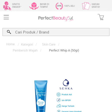
GRATIS
BAYAR DI
HADIAH
100% ASLI
ONGKIR*
TEMPAT
GRATIS!
Home
/
Kategori
/
Skin Care
/
Pembersih Wajah
/
Perfect Whip A (50gr)