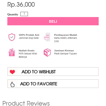
Rp.
36,000
Quantity
BELI
100% Produk Asli
Pembayaran Mudah
Jaminan Exp Date
Kartu Kredit, Alfamart,
COD
Hadiah Gratis
Jaminan Kiriman
Pilih Sesuai Nilai
Pasti Sampai Tujuan
Belanja
ADD TO WISHLIST
ADD TO FAVORITE
Product Reviews