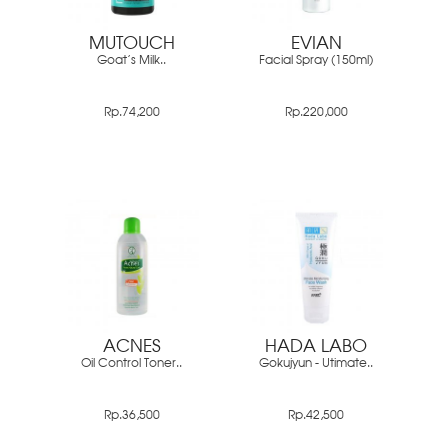
MUTOUCH
EVIAN
Goat's Milk..
Facial Spray (150ml)
Rp.74,200
Rp.220,000
ACNES
HADA LABO
Oil Control Toner..
Gokujyun - Utimate..
Rp.36,500
Rp.42,500