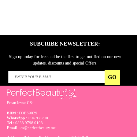
SUBCRIBE NEWSLETTER:
Sign up today for free and be the first to get notified on our new
updates, discounts and special Offers.
Pesan lewat CS:
BBM :
D0B69029
WhatsApp :
0816 933 810
Tel :
0838 9798 0108
Email :
cs@perfectbeauty.me