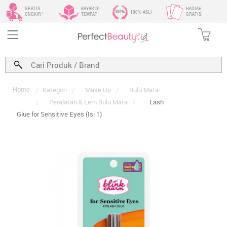
GRATIS
BAYAR DI
HADIAH
100% ASLI
ONGKIR*
TEMPAT
GRATIS!
Home
/
Kategori
/
Make Up
/
Bulu Mata
/
Peralatan & Lem Bulu Mata
/
Lash
Glue for Sensitive Eyes (Isi 1)