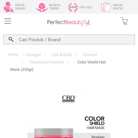
GRATIS
BAYAR DI
HADIAH
100% ASLI
ONGKIR*
TEMPAT
GRATIS!
Home
/
Kategori
/
Hair & Body
/
Rambut
/
Perawatan Rambut
/
Color Shield Hair
Mask (250gr)