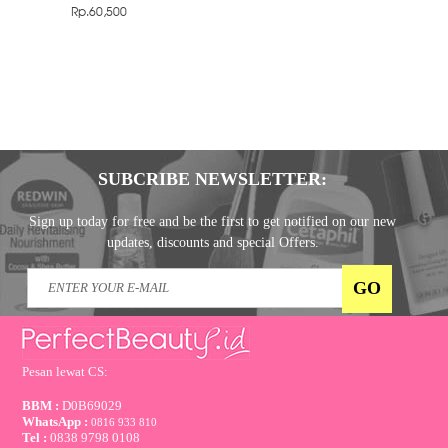
Rp.60,500
SUBCRIBE NEWSLETTER:
Sign up today for free and be the first to get notified on our new
updates, discounts and special Offers.
Pesan lewat CS:
BBM :
D0B69029
WhatsApp :
0816 933 810
Tel :
0838 9798 0108