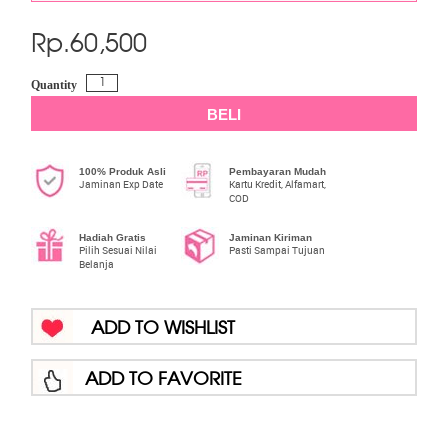
Rp.
60,500
Quantity
BELI
100% Produk Asli
Pembayaran Mudah
Jaminan Exp Date
Kartu Kredit, Alfamart,
COD
Hadiah Gratis
Jaminan Kiriman
Pilih Sesuai Nilai
Pasti Sampai Tujuan
Belanja
ADD TO WISHLIST
ADD TO FAVORITE