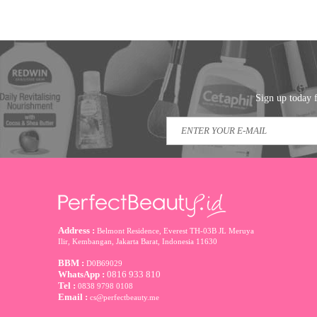
Sign up today f
Address :
Belmont Residence, Everest TH-03B JL Meruya
Ilir, Kembangan, Jakarta Barat
,
Indonesia
11630
BBM :
D0B69029
WhatsApp :
0816 933 810
Tel :
0838 9798 0108
Email :
cs@perfectbeauty.me