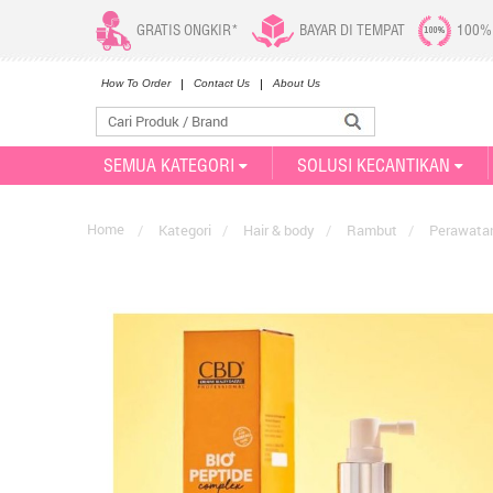
GRATIS ONGKIR*
BAYAR DI TEMPAT
100%
How To Order
Contact Us
About Us
SEMUA KATEGORI
SOLUSI KECANTIKAN
Home
/
Kategori
/
Hair & body
/
Rambut
/
Perawata