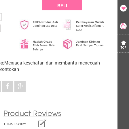
BELI
100% Produk Asli
Pembayaran Mudah
Jaminan Exp Date
Kartu Kredit, Alfamart,
COD
Hadiah Gratis
Jaminan Kiriman
Pilih Sesuai Nilai
Pasti Sampai Tujuan
Belanja
p;Menjaga kesehatan dan membantu mencegah
erontokan
Product Reviews
TULIS REVIEW