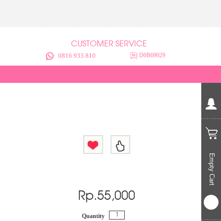
CUSTOMER SERVICE
0816 933 810
D0B69029
Empty Cart
Rp.
55,000
Quantity