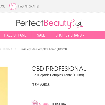
 ASLI
HADIAH GRATIS!
HALL OF FAME
SALE
SHOP BY BRAND
n Rambut
/
Bio+Peptide Complex Tonic (100ml)
CBD PROFESIONAL
Bio+Peptide Complex Tonic (100ml)
ITEM A2538
STOCK :
TERSEDIA