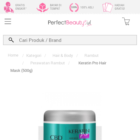
GRATIS
BAYAR DI
HADIAH
100% ASLI
ONGKIR*
TEMPAT
GRATIS!
Home
/
Kategori
/
Hair & Body
/
Rambut
/
Perawatan Rambut
/
Keratin Pro Hair
Mask (500g)