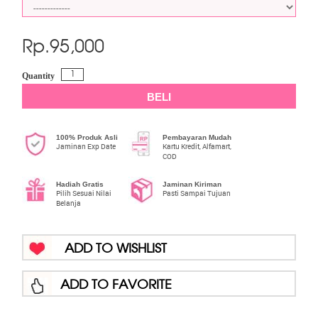
Rp.
95,000
Quantity
BELI
100% Produk Asli
Pembayaran Mudah
Jaminan Exp Date
Kartu Kredit, Alfamart,
COD
Hadiah Gratis
Jaminan Kiriman
Pilih Sesuai Nilai
Pasti Sampai Tujuan
Belanja
ADD TO WISHLIST
ADD TO FAVORITE