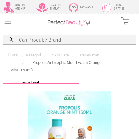
GRATIS
BAYAR DI
HADIAH
100% ASLI
ONGKIR*
TEMPAT
GRATIS!
Home
/
Kategori
/
Skin Care
/
Perawatan
/
Propolis Antiseptic Mouthwash Orange
Mint (150ml)