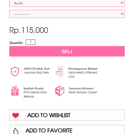
Rp.
115,000
Quantity
BELI
100% Produk Asli
Pembayaran Mudah
Jaminan Exp Date
Kartu Kredit, Alfamart,
COD
Hadiah Gratis
Jaminan Kiriman
Pilih Sesuai Nilai
Pasti Sampai Tujuan
Belanja
ADD TO WISHLIST
ADD TO FAVORITE