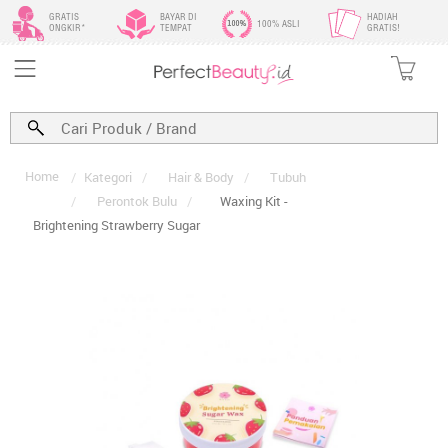
GRATIS
BAYAR DI
HADIAH
100% ASLI
ONGKIR*
TEMPAT
GRATIS!
Home
/
Kategori
/
Hair & Body
/
Tubuh
/
Perontok Bulu
/
Waxing Kit -
Brightening Strawberry Sugar