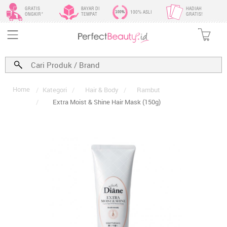
GRATIS
BAYAR DI
HADIAH
100% ASLI
ONGKIR*
TEMPAT
GRATIS!
Home
/
Kategori
/
Hair & Body
/
Rambut
/
Extra Moist & Shine Hair Mask (150g)