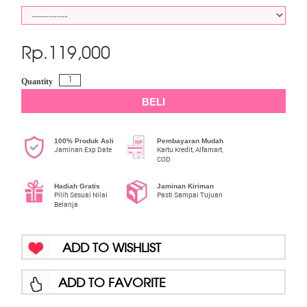
Rp.
119,000
Quantity
BELI
100% Produk Asli
Pembayaran Mudah
Jaminan Exp Date
Kartu Kredit, Alfamart,
COD
Hadiah Gratis
Jaminan Kiriman
Pilih Sesuai Nilai
Pasti Sampai Tujuan
Belanja
ADD TO WISHLIST
ADD TO FAVORITE