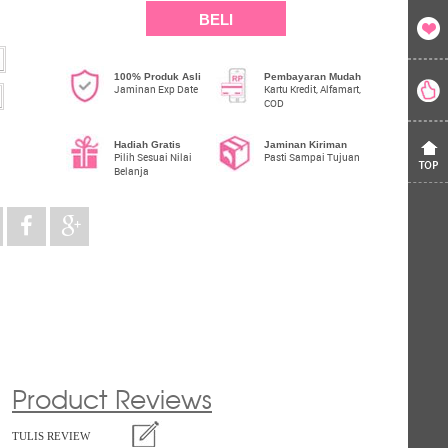
BELI
100% Produk Asli
Pembayaran Mudah
Jaminan Exp Date
Kartu Kredit, Alfamart,
COD
Hadiah Gratis
Jaminan Kiriman
Pilih Sesuai Nilai
Pasti Sampai Tujuan
Belanja
Product Reviews
TULIS REVIEW