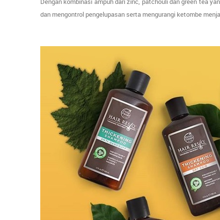
Dengan kombinasi ampuh dari zinc, patchouli dan green tea ya
dan mengontrol pengelupasan serta mengurangi ketombe menjadi