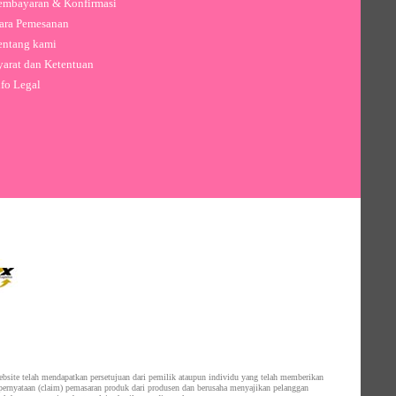
mbayaran & Konfirmasi
ra Pemesanan
ntang kami
arat dan Ketentuan
fo Legal
website telah mendapatkan persetujuan dari pemilik ataupun individu yang telah memberikan
 pernyataan (claim) pemasaran produk dari produsen dan berusaha menyajikan pelanggan