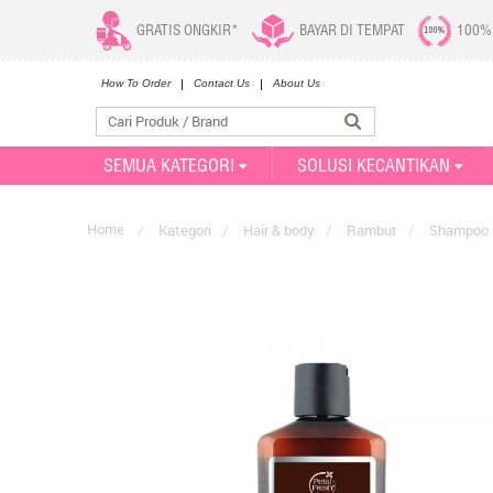
GRATIS ONGKIR*
BAYAR DI TEMPAT
100%
How To Order
Contact Us
About Us
SEMUA KATEGORI
SOLUSI KECANTIKAN
Home
/
Kategori
/
Hair & body
/
Rambut
/
Shampoo