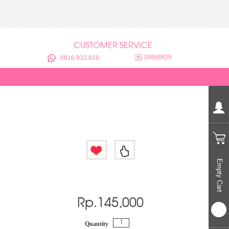
CUSTOMER SERVICE
0816 933 810
D0B69029
Empty Cart
Rp.
145,000
Quantity