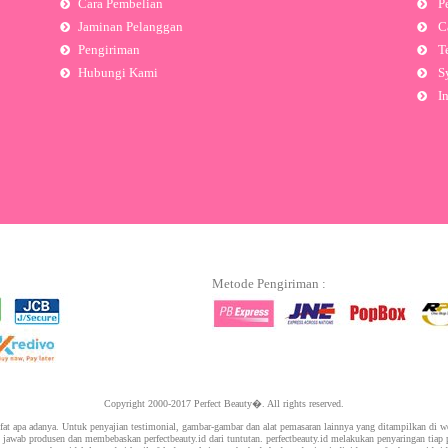
Cara Pembelian
Pe
Jaminan Pelanggan
Ca
Pengiriman
Te
Hubungi Kami
Sy
In
Metode Pengiriman :
Copyright 2000-2017 Perfect Beauty�. All rights reserved.
ifat apa adanya. Untuk penyajian testimonial, gambar-gambar dan alat pemasaran lainnya yang ditampilkan di 
g jawab produsen dan membebaskan perfectbeauty.id dari tuntutan. perfectbeauty.id melakukan penyaringan tiap