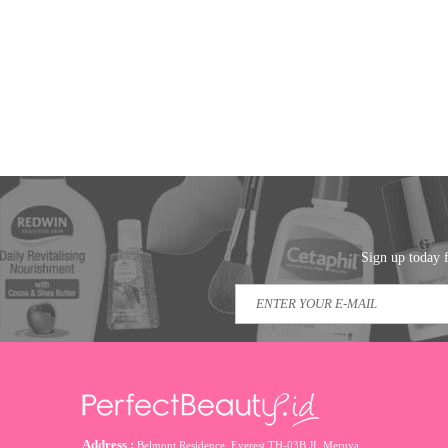
Sign up today f
Address :
Belmont Residence, Everest TH-03B JL Meruya