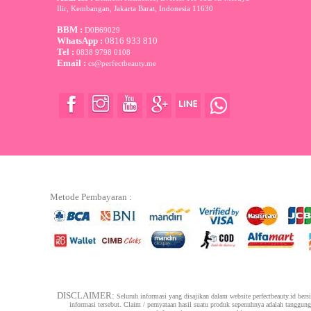
Ilir, Kembangan, Jakarta Barat
,
Indonesia
11630
BBM :
D0B69029
WhatsApp :
0816 933 810
Tel :
0838 9798 0108
Email :
cs@perfectbeauty.me
Metode Pembayaran :
DISCLAIMER:
Seluruh informasi yang disajikan dalam website perfectbeauty.id bers
informasi tersebut. Claim / pernyataan hasil suatu produk sepenuhnya adalah tanggun