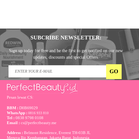
SUBCRIBE NEWSLETTER:
Sign up today for free and be the first to get notified on our new
updates, discounts and special Offers.
Pesan lewat CS:
BBM :
D0B69029
WhatsApp :
0816 933 810
Tel :
0838 9798 0108
Email :
cs@perfectbeauty.me
Address :
Belmont Residence, Everest TH-03B JL
Meruya Ilir, Kembangan, Jakarta Barat, Indonesia