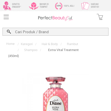
GRATIS
BAYAR DI
HADIAH
100% ASLI
ONGKIR*
TEMPAT
GRATIS!
Home
/
Kategori
/
Hair & Body
/
Rambut
/
Shampoo
/
Extra Vital Treatment
(450ml)