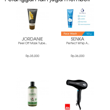
JORDANIE
SENKA
Peel Off Mask Tube..
Perfect Whip A..
Rp.35,000
Rp.36,000