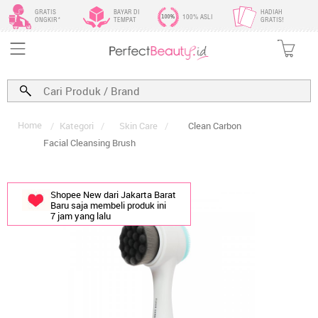
GRATIS
BAYAR DI
HADIAH
100% ASLI
ONGKIR*
TEMPAT
GRATIS!
Home
/
Kategori
/
Skin Care
/
Clean Carbon
Facial Cleansing Brush