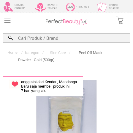
GRATIS
BAYAR DI
HADIAH
100% ASLI
ONGKIR*
TEMPAT
GRATIS!
Home
/
Kategori
/
Skin Care
/
Peel Off Mask
Powder - Gold (500gr)
anggraini dari Kendari, Mandonga
Baru saja membeli produk ini
7 hari yang lalu