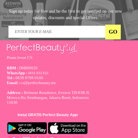
Sign up today for free and be the first to get notified on our new
updates, discounts and special Offers.
Pesan lewat CS:
BBM :
D0B69029
WhatsApp :
0816 933 810
Tel :
0838 9798 0108
Email :
cs@perfectbeauty.me
Address :
Belmont Residence, Everest TH-03B JL
Meruya Ilir, Kembangan, Jakarta Barat, Indonesia
11630
Instal GRATIS Perfect Beauty App: