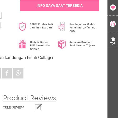
INFO SAYA SAAT TERSEDIA
100% Produk Asli
Pembayaran Mudah
Jaminan Exp Date
Kartu Kredit, Alfamart,
COD
Hadiah Gratis
Jaminan Kiriman
Pilih Sesuai Nilai
Pasti Sampai Tujuan
Belanja
an kandungan Fishh Collagen
Product Reviews
TULIS REVIEW