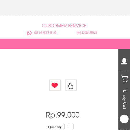
CUSTOMER SERVICE
0816 933 810
D0B69029
Empty Cart
Rp.
99,000
Quantity