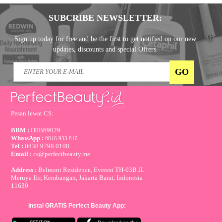
SUBCRIBE NEWSLETTER:
Sign up today for free and be the first to get notified on our new
updates, discounts and special Offers.
Pesan lewat CS:
BBM :
D0B69029
WhatsApp :
0816 933 810
Tel :
0838 9798 0108
Email :
cs@perfectbeauty.me
Address :
Belmont Residence, Everest TH-03B JL
Meruya Ilir, Kembangan, Jakarta Barat, Indonesia
11630
Instal GRATIS Perfect Beauty App: